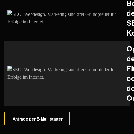
B
d
S
K
O
de
Fi
o
d
O
Anfrage per E-Mail starten