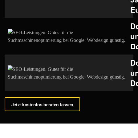
E
D
u
D
D
u
D
Jetzt kostenlos beraten lassen