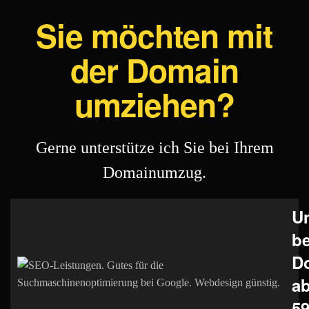
Sie möchten mit
der Domain
umziehen?
Gerne unterstütze ich Sie bei Ihrem
Domainumzug.
Un
b
D
a
59