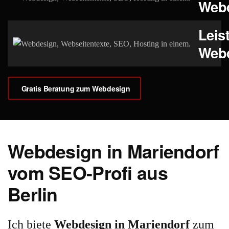
Web
Leis
Web
Gratis Beratung zum Webdesign
Webdesign in Mariendorf
vom SEO-Profi aus
Berlin
Ich biete
Webdesign in Mariendorf
zum