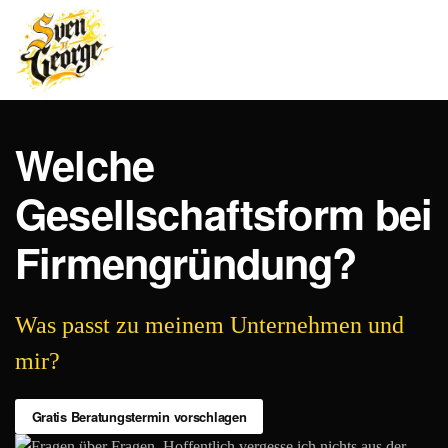
Zum
Hauptinhalt
springen
Welche
Gesellschaftsform bei
Firmengründung?
Was passt zu meinem Unternehmen und
mir?
Gratis Beratungstermin vorschlagen